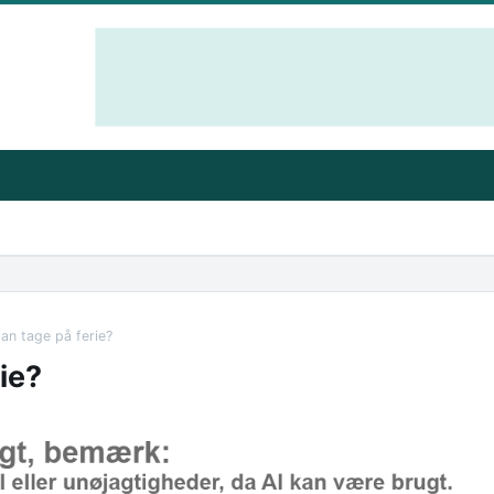
an tage på ferie?
ie?